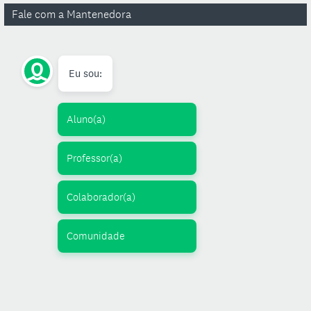
Fale com a Mantenedora
Eu sou:
Aluno(a)
Professor(a)
Colaborador(a)
Comunidade