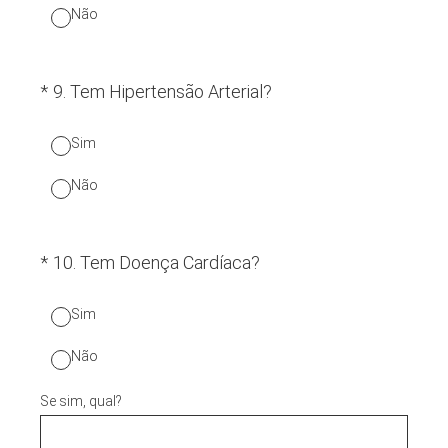
Não
(Obrigatório.)
*
9
.
Tem Hipertensão Arterial?
Sim
Não
(Obrigatório.)
*
10
.
Tem Doença Cardíaca?
Sim
Não
Se sim, qual?