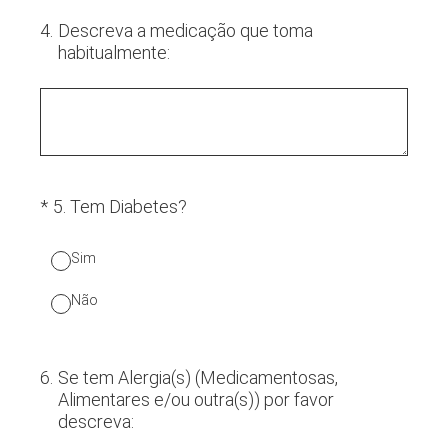
4
.
Descreva a medicação que toma
habitualmente:
(Obrigatório.)
*
5
.
Tem Diabetes?
Sim
Não
6
.
Se tem Alergia(s) (Medicamentosas,
Alimentares e/ou outra(s)) por favor
descreva: