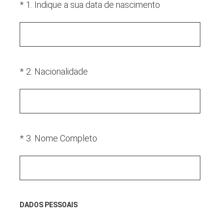
(Obrigatório.)
*
1
.
Indique a sua data de nascimento
(Obrigatório.)
*
2
.
Nacionalidade
(Obrigatório.)
*
3
.
Nome Completo
DADOS PESSOAIS