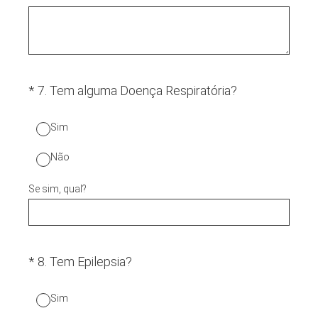
(Obrigatório.)
*
7
.
Tem alguma Doença Respiratória?
Sim
Não
Se sim, qual?
(Obrigatório.)
*
8
.
Tem Epilepsia?
Sim