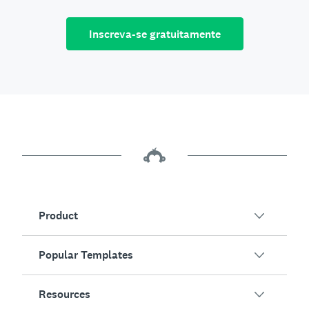
Inscreva-se gratuitamente
Product
Popular Templates
Overview
Surveys
Resources
Customer Satisfaction