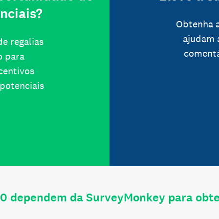
nciais?
Obtenha a
ajudam 
e regalias
comentá
o para
ncentivos
potenciais
0 dependem da SurveyMonkey para obter