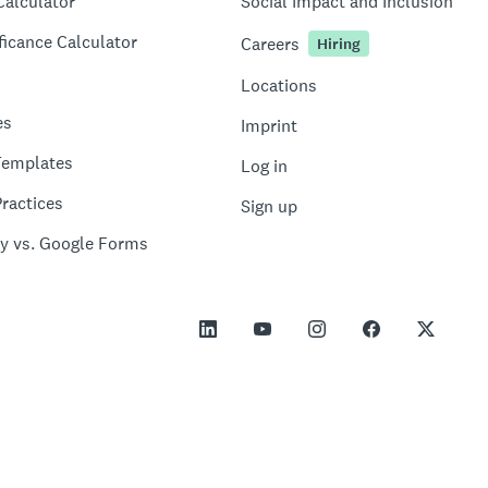
Calculator
Social Impact and Inclusion
ficance Calculator
Careers
Hiring
Locations
es
Imprint
Templates
Log in
ractices
Sign up
y vs. Google Forms