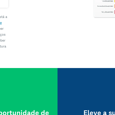
stá a
e
ber
iços
eber
tura
oportunidade de
Eleve a s