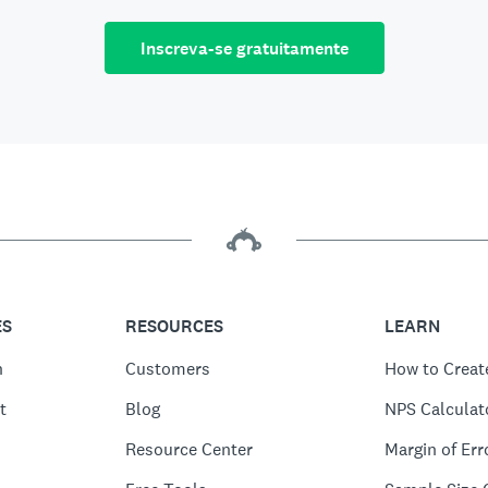
Inscreva-se gratuitamente
ES
RESOURCES
LEARN
n
Customers
How to Creat
t
Blog
NPS Calculat
Resource Center
Margin of Err