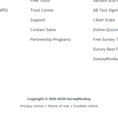
Free Tools
Sample Size 
NPS)
Trust Center
AB Test Signi
Support
Likert Scale
Contact Sales
Online Quizz
Partnership Programs
Free Survey 
Survey Best P
SurveyMonke
Copyright © 1999-2026 SurveyMonkey
Privacy notice
Terms of use
Cookies notice