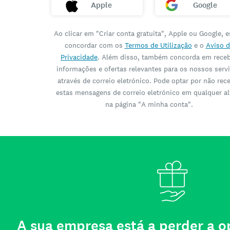
Apple
Google
Ao clicar em "Criar conta gratuita", Apple ou Google, e
concordar com os
Termos de Utilização
e o
Aviso d
Privacidade
. Além disso, também concorda em rece
informações e ofertas relevantes para os nossos serv
através de correio eletrónico. Pode optar por não rec
estas mensagens de correio eletrónico em qualquer al
na página "A minha conta".
A sua empresa está a perder a 