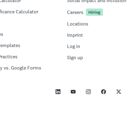
Calculator
Social Impact and Inclusion
ficance Calculator
Careers
Hiring
Locations
es
Imprint
Templates
Log in
ractices
Sign up
y vs. Google Forms