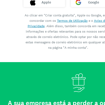
Apple
Google
Ao clicar em "Criar conta gratuita", Apple ou Google, e
concordar com os
Termos de Utilização
e o
Aviso d
Privacidade
. Além disso, também concorda em rece
informações e ofertas relevantes para os nossos serv
através de correio eletrónico. Pode optar por não rec
estas mensagens de correio eletrónico em qualquer al
na página "A minha conta".
A sua empresa está a perder a 