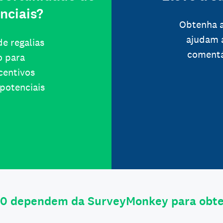
nciais?
Obtenha a
ajudam 
e regalias
comentá
o para
ncentivos
potenciais
0 dependem da SurveyMonkey para obter