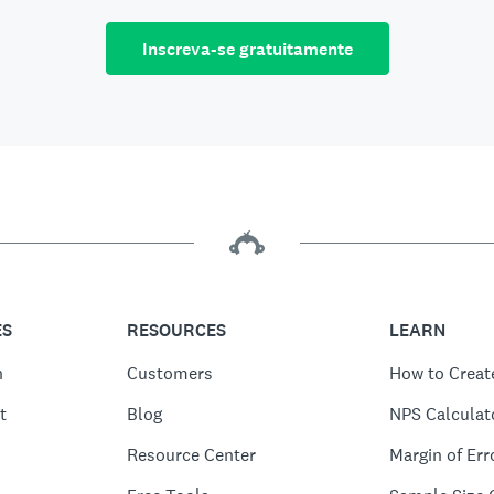
Inscreva-se gratuitamente
ES
RESOURCES
LEARN
n
Customers
How to Creat
t
Blog
NPS Calculat
Resource Center
Margin of Err