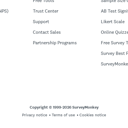
Free Tools
Sample Size 
NPS)
Trust Center
AB Test Signi
Support
Likert Scale
Contact Sales
Online Quizz
Partnership Programs
Free Survey 
Survey Best P
SurveyMonke
Copyright © 1999-2026 SurveyMonkey
Privacy notice
Terms of use
Cookies notice