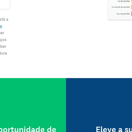
stá a
e
ber
iços
eber
tura
oportunidade de
Eleve a s