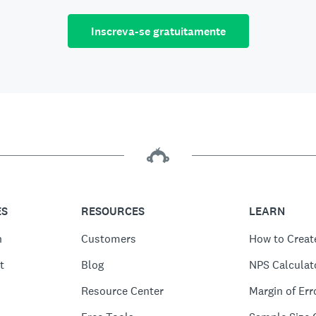
Inscreva-se gratuitamente
ES
RESOURCES
LEARN
n
Customers
How to Creat
t
Blog
NPS Calculat
Resource Center
Margin of Err