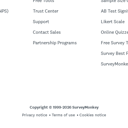
Free Tools
Sample Size 
NPS)
Trust Center
AB Test Signi
Support
Likert Scale
Contact Sales
Online Quizz
Partnership Programs
Free Survey 
Survey Best P
SurveyMonke
Copyright © 1999-2026 SurveyMonkey
Privacy notice
Terms of use
Cookies notice