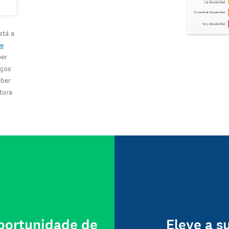
stá a
e
ber
iços
eber
tura
oportunidade de
Eleve a s