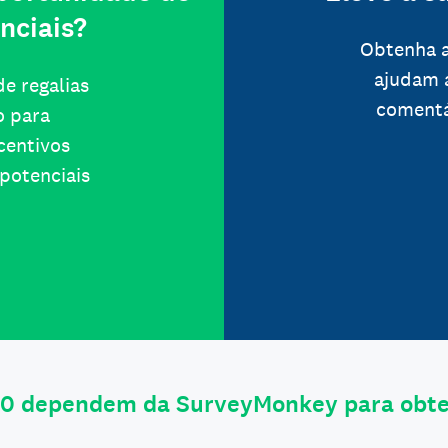
nciais?
Obtenha a
ajudam 
e regalias
comentá
o para
ncentivos
potenciais
0 dependem da SurveyMonkey para obter