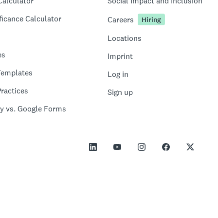
Calculator
Social Impact and Inclusion
ficance Calculator
Careers
Hiring
Locations
es
Imprint
Templates
Log in
ractices
Sign up
y vs. Google Forms