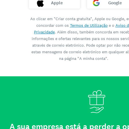
Apple
Google
Ao clicar em "Criar conta gratuita", Apple ou Google, e
concordar com os
Termos de Utilização
e o
Aviso d
Privacidade
. Além disso, também concorda em rece
informações e ofertas relevantes para os nossos serv
através de correio eletrónico. Pode optar por não rec
estas mensagens de correio eletrónico em qualquer al
na página "A minha conta".
A sua empresa está a perder a 