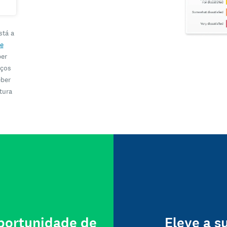
stá a
e
ber
iços
eber
tura
oportunidade de
Eleve a s