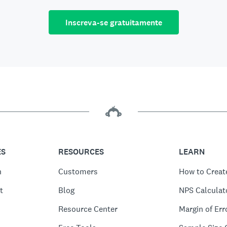
Inscreva-se gratuitamente
ES
RESOURCES
LEARN
n
Customers
How to Creat
t
Blog
NPS Calculat
Resource Center
Margin of Err