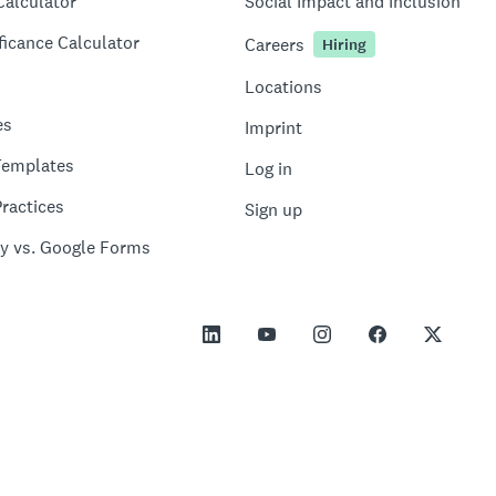
Calculator
Social Impact and Inclusion
ficance Calculator
Careers
Hiring
Locations
es
Imprint
Templates
Log in
ractices
Sign up
y vs. Google Forms