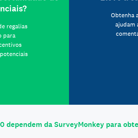
nciais?
Obtenha a
ajudam 
e regalias
comentá
o para
ncentivos
potenciais
0 dependem da SurveyMonkey para obter