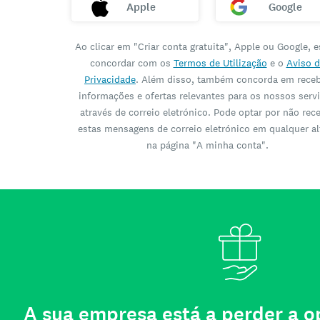
Apple
Google
Ao clicar em "Criar conta gratuita", Apple ou Google, e
concordar com os
Termos de Utilização
e o
Aviso d
Privacidade
. Além disso, também concorda em rece
informações e ofertas relevantes para os nossos serv
através de correio eletrónico. Pode optar por não rec
estas mensagens de correio eletrónico em qualquer al
na página "A minha conta".
A sua empresa está a perder a 