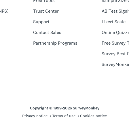
Free Tools
Sample Size 
NPS)
Trust Center
AB Test Signi
Support
Likert Scale
Contact Sales
Online Quizz
Partnership Programs
Free Survey 
Survey Best P
SurveyMonke
Copyright © 1999-2026 SurveyMonkey
Privacy notice
Terms of use
Cookies notice