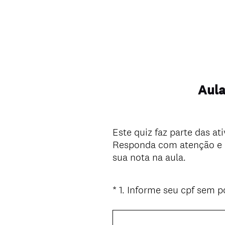
Aula
Este quiz faz parte das at
Responda com atenção e ap
sua nota na aula.
*
1
.
Informe seu cpf sem p
Question
Title