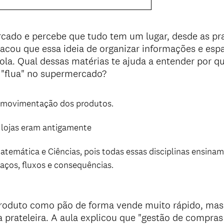
r
i
g
cado e percebe que tudo tem um lugar, desde as pra
a
tacou que essa ideia de organizar informações e espa
t
ola. Qual dessas matérias te ajuda a entender por q
ó
 "flua" no supermercado?
r
i
o
a movimentação dos produtos.
)
 lojas eram antigamente
atemática e Ciências, pois todas essas disciplinas ensinam
aços, fluxos e consequências.
oduto como pão de forma vende muito rápido, mas 
a prateleira. A aula explicou que "gestão de compras