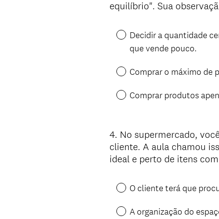
equilíbrio". Sua observaç
Decidir a quantidade ce
que vende pouco.
Comprar o máximo de pr
Comprar produtos apen
4
.
No supermercado, você 
Question
cliente. A aula chamou is
Title
ideal e perto de itens com
O cliente terá que proc
A organização do espaço