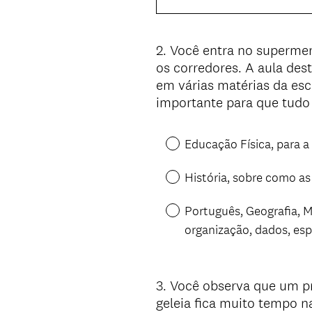
2
.
Você entra no supermer
Question
os corredores. A aula des
Title
em várias matérias da esc
importante para que tudo
Educação Física, para 
História, sobre como as
Português, Geografia, M
organização, dados, esp
3
.
Você observa que um pr
Question
geleia fica muito tempo n
Title