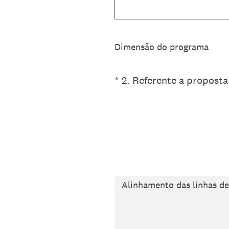
Dimensão do programa
(Obrigatório)
*
2
.
Referente a propost
Alinhamento das linhas d