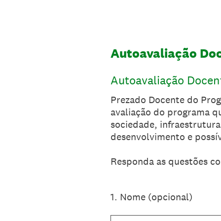
Ir
direto
ao
conteúdo
Autoavaliação Do
Autoavaliação Docen
Prezado Docente do Prog
avaliação do programa qu
sociedade, infraestrutura
desenvolvimento e possív
Responda as questões co
1
.
Nome (opcional)