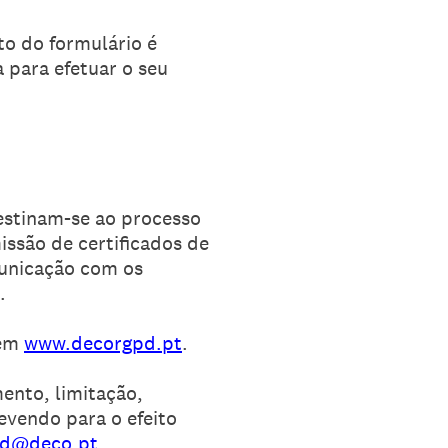
to do formulário é
 para efetuar o seu
destinam-se ao processo
issão de certificados de
municação com os
.
 em
www.decorgpd.pt
.
mento, limitação,
evendo para o efeito
pd@deco.pt.