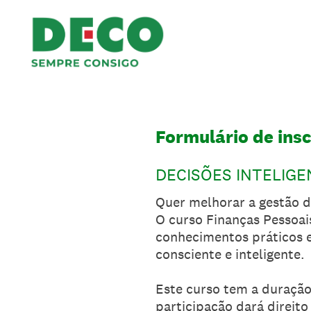
Ir
direto
ao
conteúdo
Formulário de insc
DECISÕES INTELIG
Quer melhorar a gestão da
O curso Finanças Pessoai
conhecimentos práticos e 
consciente e inteligente.
Este curso tem a duração 
participação dará direito