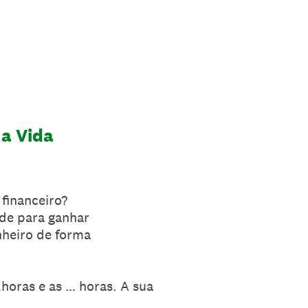
 a Vida
 financeiro?
de para ganhar
nheiro de forma
…horas e as … horas. A sua