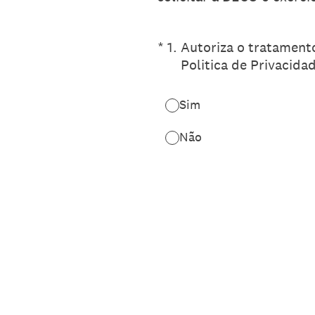
(Obrigatório)
*
1
.
Autoriza o tratament
Politica de Privacida
Sim
Não