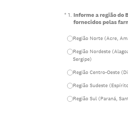
(Obrigatório)
*
1
.
Informe a região do 
fornecidos pelas far
Região Norte (Acre, Am
Região Nordeste (Alagoa
Sergipe)
Região Centro-Oeste (Di
Região Sudeste (Espírit
Região Sul (Paraná, San