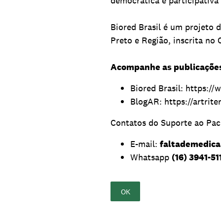
democrática e participativa
Biored Brasil é um projeto 
Preto e Região, inscrita no
Acompanhe as publicações
Biored Brasil: https:/
BlogAR: https://artrit
Contatos do Suporte ao Pac
E-mail:
faltademedic
Whatsapp
(16) 3941-51
OK