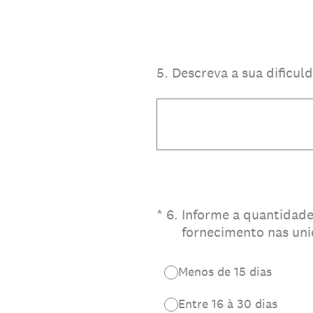
5
.
Descreva a sua dificul
(Obrigatório)
*
6
.
Informe a quantidade
fornecimento nas uni
Menos de 15 dias
Entre 16 à 30 dias