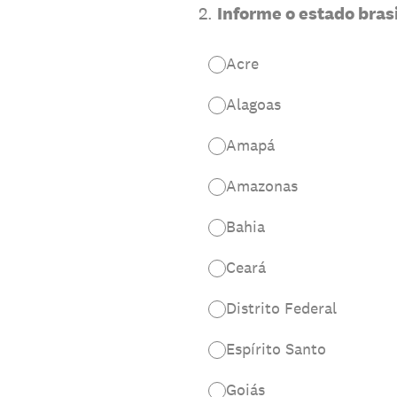
2
.
Informe o estado brasi
Acre
Alagoas
Amapá
Amazonas
Bahia
Ceará
Distrito Federal
Espírito Santo
Goiás