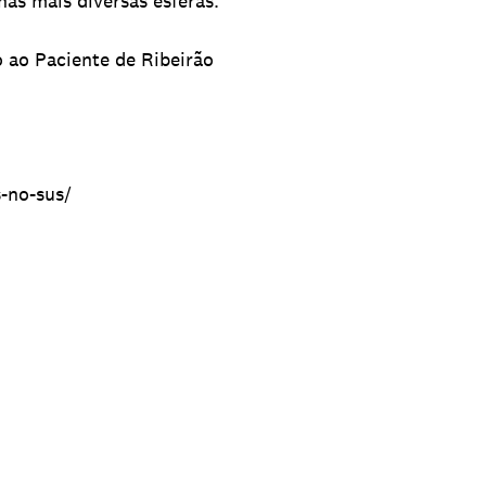
nas mais diversas esferas.
o ao Paciente de Ribeirão
s-no-sus/