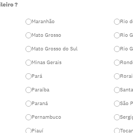
leiro ?
Maranhão
Rio d
Mato Grosso
Rio G
Mato Grosso do Sul
Rio G
Minas Gerais
Rond
Pará
Rora
Paraíba
Santa
Paraná
São 
Pernambuco
Sergi
Piauí
Tocan