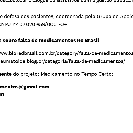
 estabelecer diálogos construtivos com a gestão pública 
de defesa dos pacientes, coordenada pelo Grupo de Apoi
 CNPJ nº 07.020.459/0001-04.
 sobre falta de medicamentos no Brasil
:
/www.bioredbrasil.com.br/category/falta-de-medicamento
ereumatoide.blog.br/categoria/falta-de-medicamentos/
iente do projeto: Medicamento no Tempo Certo:
amentos@gmail.com
10
.