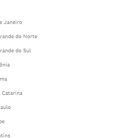
e Janeiro
rande do Norte
rande do Sul
ônia
ima
 Catarina
Paulo
pe
tins