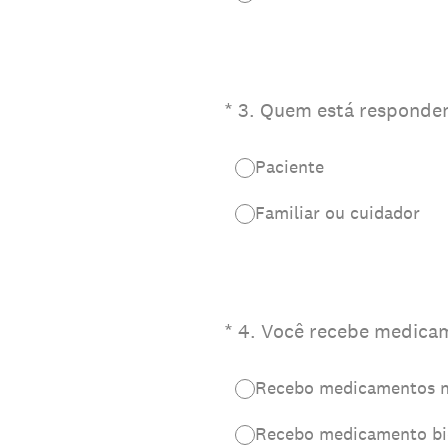
(Obrigatório)
*
3
.
Quem está responden
Paciente
Familiar ou cuidador
(Obrigatório)
*
4
.
Você recebe medicam
Recebo medicamentos na
Recebo medicamento b