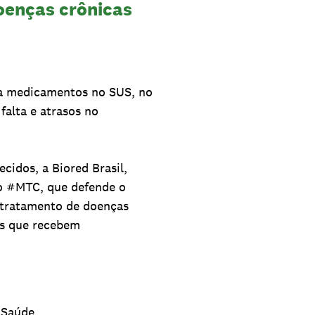
oenças crônicas
ta medicamentos no SUS, no
alta e atrasos no
cidos, a Biored Brasil,
to #MTC, que defende o
o tratamento de doenças
as que recebem
 Saúde