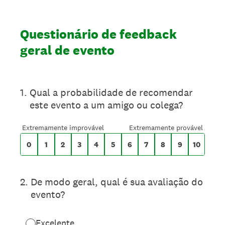
Questionário de feedback
geral de evento
Numa escala de 0 a 10,
1
.
Qual a probabilidade de recomendar
este evento a um amigo ou colega?
0 para Extremamente improvável, 10 para 
Extremamente improvável
Extremamente provável
0
1
2
3
4
5
6
7
8
9
10
2
.
De modo geral, qual é sua avaliação do
evento?
Excelente