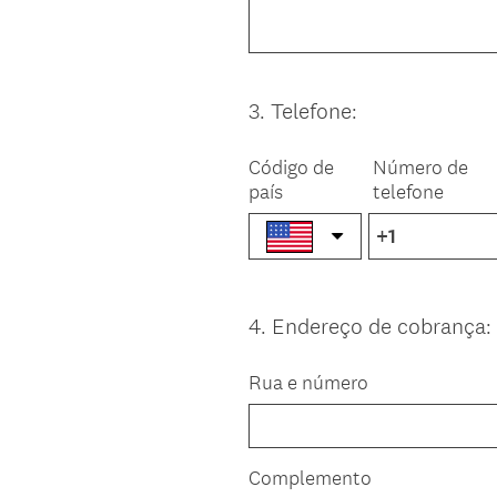
3
.
Telefone:
Question
Title
Código de
Número de
país
telefone
4
.
Endereço de cobrança:
Question
Title
Rua e número
Complemento