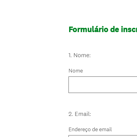
Formulário de insc
1
.
Nome:
Question
Title
Nome
2
.
Email:
Question
Title
Endereço de email