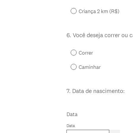
Criança 2 km (R$)
6
.
Você deseja correr ou 
Question
Title
Correr
Caminhar
7
.
Data de nascimento:
Question
Title
Data
Data