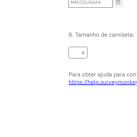
8
.
Tamanho de camiseta:
Question
Title
Para obter ajuda para con
https://help.surveymonke