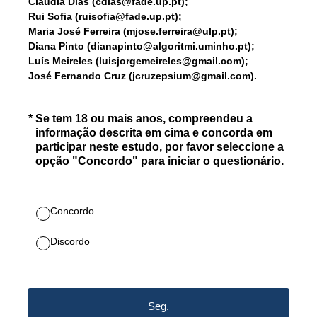
Cláudia Dias (cdias@fade.up.pt);
Rui Sofia (ruisofia@fade.up.pt);
Maria José Ferreira (mjose.ferreira@ulp.pt);
Diana Pinto (dianapinto@algoritmi.uminho.pt);
Luís Meireles (luisjorgemeireles@gmail.com);
José Fernando Cruz (jcruzepsium@gmail.com).
(Obrigatório.)
*
Se tem 18 ou mais anos, compreendeu a
informação descrita em cima e concorda em
participar neste estudo, por favor seleccione a
opção "Concordo" para iniciar o questionário.
Concordo
Discordo
Seg.