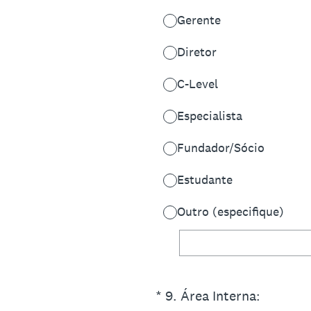
Gerente
Diretor
C-Level
Especialista
Fundador/Sócio
Estudante
Outro (especifique)
(Obrigatório)
*
9
.
Área Interna: