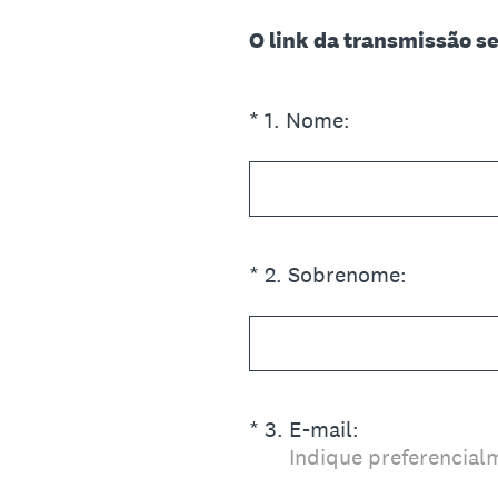
O link da transmissão se
(Obrigatório)
*
1
.
Nome:
(Obrigatório)
*
2
.
Sobrenome:
(Obrigatório)
*
3
.
E-mail:
Indique preferencial