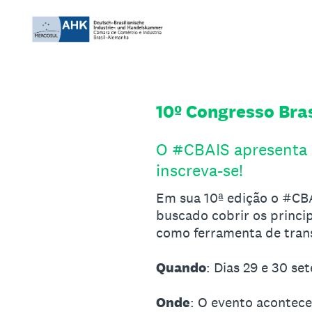
Ir
direto
ao
conteúdo
10º Congresso Bra
O #CBAIS apresenta a
inscreva-se!
Em sua 10ª edição o #CB
buscado cobrir os princip
como ferramenta de trans
Quando
: Dias 29 e 30 se
Onde
: O evento acontece