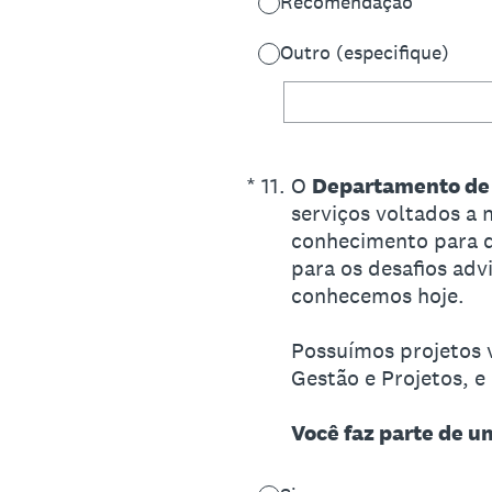
Recomendação
Outro (especifique)
(Obrigatório)
*
11
.
O
Departamento de 
serviços voltados a 
conhecimento para q
para os desafios ad
conhecemos hoje.
Possuímos projetos 
Gestão e Projetos, e
Você faz parte de u