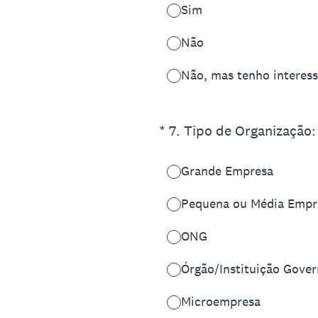
Sim
Não
Não, mas tenho interess
(Obrigatório)
*
7
.
Tipo de Organização:
Grande Empresa
Pequena ou Média Empr
ONG
Órgão/Instituição Gove
Microempresa