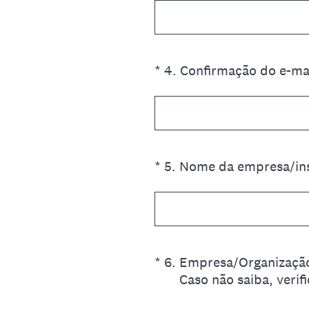
(Obrigatório)
*
4
.
Confirmação do e-mai
(Obrigatório)
*
5
.
Nome da empresa/ins
(Obrigatório)
*
6
.
Empresa/Organizaçã
Caso não saiba, veri