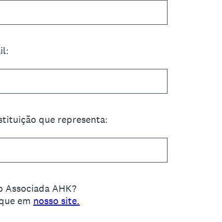
l:
tituição que representa:
o Associada AHK?
fique em
nosso site.