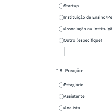
Startup
Instituição de Ensino/P
Associação ou instituiçã
Outro (especifique)
(Obrigatório)
*
8
.
Posição:
Estagiário
Assistente
Analista