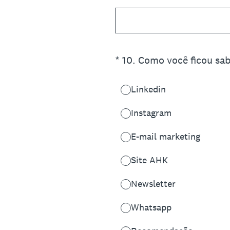
(Obrigatório)
*
10
.
Como você ficou sa
Linkedin
Instagram
E-mail marketing
Site AHK
Newsletter
Whatsapp