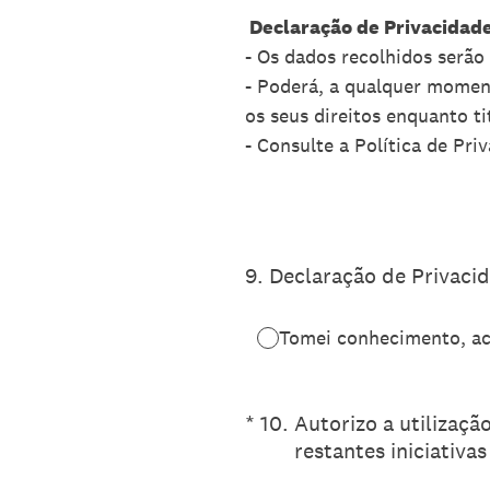
Declaração de Privacidad
- Os dados recolhidos serão
- Poderá, a qualquer moment
os seus direitos enquanto t
- Consulte a Política de Pr
9
.
Declaração de Privaci
Tomei conhecimento, ac
(Obrigatório)
*
10
.
Autorizo a utilizaç
restantes iniciativ