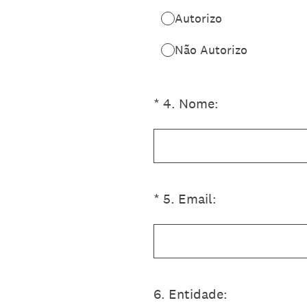
Autorizo
Não Autorizo
(Obrigatório)
*
4
.
Nome:
(Obrigatório)
*
5
.
Email:
6
.
Entidade: