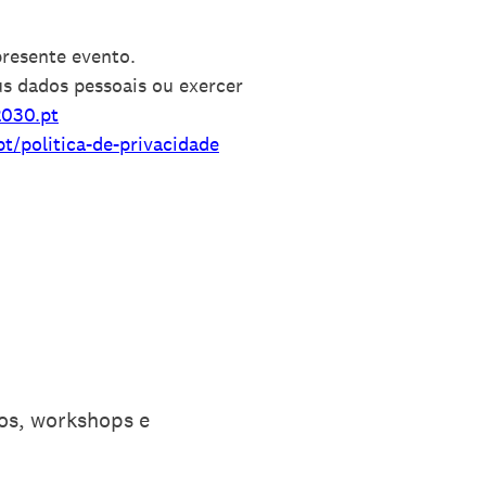
presente evento.
us dados pessoais ou exercer
030.pt
t/politica-de-privacidade
tos, workshops e