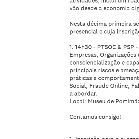
atividades, inclui um ro
vão desde a economia digi
Nesta décima primeira s
presencial e cuja inscriçã
1. 14h30 - PTSOC & PSP -
Empresas, Organizações e
consciencialização e cap
principais riscos e ameaç
práticas e comportamentos
Social, Fraude Online, F
a abordar.
Local: Museu de Portimã
Contamos consigo!
1
.
Inscrição para o event