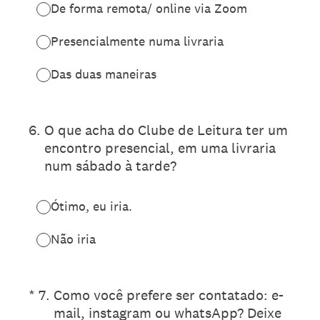
De forma remota/ online via Zoom
Presencialmente numa livraria
Das duas maneiras
6
.
O que acha do Clube de Leitura ter um
encontro presencial, em uma livraria
num sábado à tarde?
Ótimo, eu iria.
Não iria
(Obrigatório)
*
7
.
Como você prefere ser contatado: e-
mail, instagram ou whatsApp? Deixe