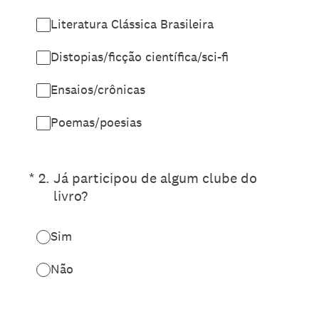
Literatura Clássica Brasileira
Distopias/ficção científica/sci-fi
Ensaios/crônicas
Poemas/poesias
(Obrigatório)
*
2
.
Já participou de algum clube do
livro?
Sim
Não