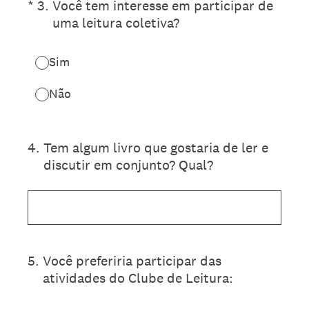
(Obrigatório)
*
3
.
Você tem interesse em participar de
uma leitura coletiva?
Sim
Não
4
.
Tem algum livro que gostaria de ler e
discutir em conjunto? Qual?
5
.
Você preferiria participar das
atividades do Clube de Leitura: