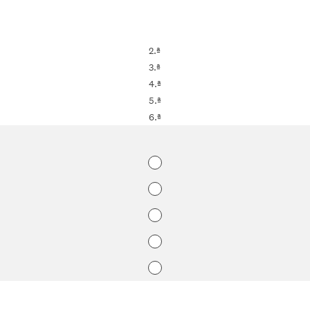
2.ª
3.ª
4.ª
5.ª
6.ª