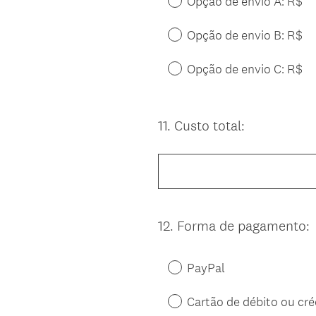
Opção de envio A: R$
Opção de envio B: R$
Opção de envio C: R$
11
.
Custo total:
Question
Title
12
.
Forma de pagamento:
Question
Title
PayPal
Cartão de débito ou cré