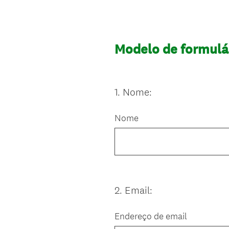
Modelo de formulá
1
.
Nome:
Question
Title
Nome
2
.
Email:
Question
Title
Endereço de email