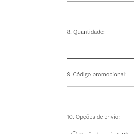
8
.
Quantidade:
Question
Title
9
.
Código promocional:
Question
Title
10
.
Opções de envio:
Question
Title