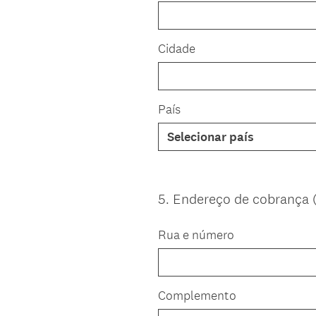
Cidade
País
5
.
Endereço de cobrança (
Question
Title
Rua e número
Complemento