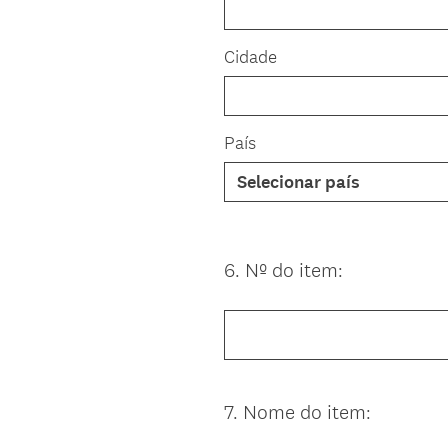
Cidade
País
6
.
Nº do item:
Question
Title
7
.
Nome do item:
Question
Title