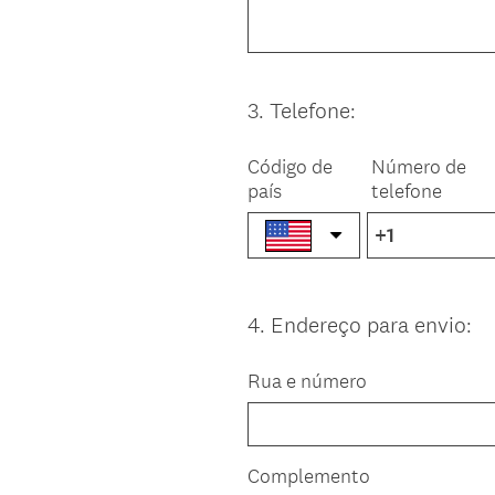
3
.
Telefone:
Question
Title
Código de
Número de
país
telefone
4
.
Endereço para envio:
Question
Title
Rua e número
Complemento