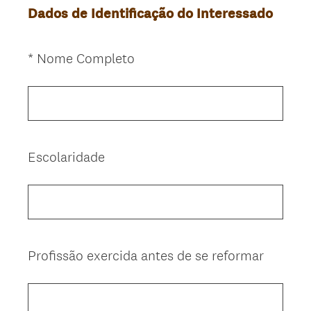
Dados de Identificação do Interessado
(
*
Nome Completo
Question
O
Title
b
r
i
g
Escolaridade
Question
a
Title
t
ó
r
i
o
Profissão exercida antes de se reformar
Question
)
Title