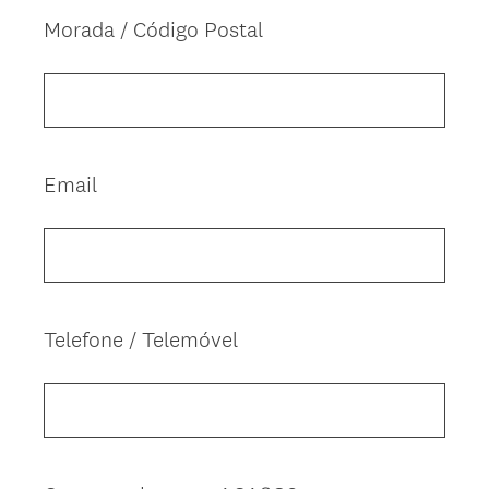
g
Morada / Código Postal
Question
a
Title
t
ó
r
i
o
Email
Question
)
Title
Telefone / Telemóvel
Question
Title