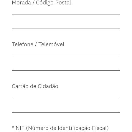
Morada / Código Postal
Question
Title
Telefone / Telemóvel
Question
Title
Cartão de Cidadão
Question
Title
(
*
NIF (Número de Identificação Fiscal)
Question