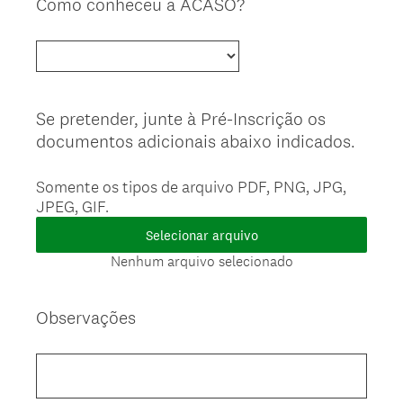
Como conheceu a ACASO?
Question
Title
Se pretender, junte à Pré-Inscrição os
Question
documentos adicionais abaixo indicados.
Title
Somente os tipos de arquivo PDF, PNG, JPG,
JPEG, GIF.
Selecionar arquivo
Nenhum arquivo selecionado
Observações
Question
Title