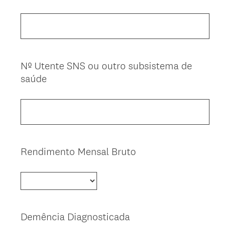
O
Title
b
r
i
g
Nº Utente SNS ou outro subsistema de
Question
a
saúde
Title
t
ó
r
i
o
)
Rendimento Mensal Bruto
Question
Title
Demência Diagnosticada
Question