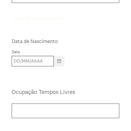
Data de Nascimento
Question
Title
Data de Nascimento
Data
Ocupação Tempos Livres
Question
Title