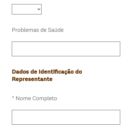
Title
Problemas de Saúde
Question
Title
Dados de Identificação do
Representante
(
*
Nome Completo
Question
O
Title
b
r
i