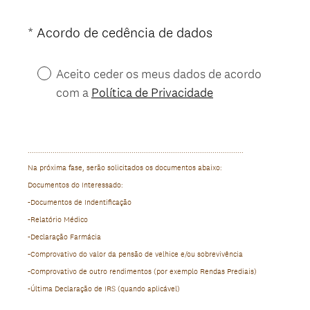
(
*
Acordo de cedência de dados
Question
O
Title
b
Aceito ceder os meus dados de acordo
r
com a
Política de Privacidade
i
g
a
t
........................................................................................................
ó
Na próxima fase, serão solicitados os documentos abaixo:
r
Documentos do Interessado:
i
-Documentos de Indentificação
o
-Relatório Médico
)
-Declaração Farmácia
-Comprovativo do valor da pensão de velhice e/ou sobrevivência
-Comprovativo de outro rendimentos (por exemplo Rendas Prediais)
-Última Declaração de IRS (quando aplicável)