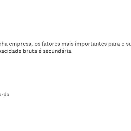
nha empresa, os fatores mais importantes para o s
pacidade bruta é secundária.
ordo