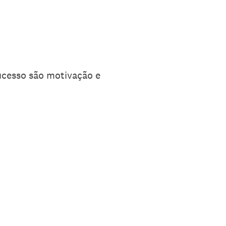
ucesso são motivação e