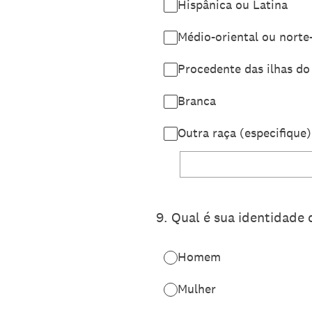
Hispânica ou Latina
Médio-oriental ou norte
Procedente das ilhas do
Branca
Outra raça (especifique)
9
.
Qual é sua identidade 
Homem
Mulher