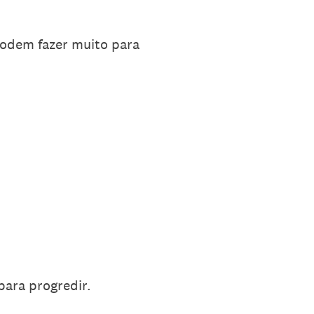
podem fazer muito para
ara progredir.