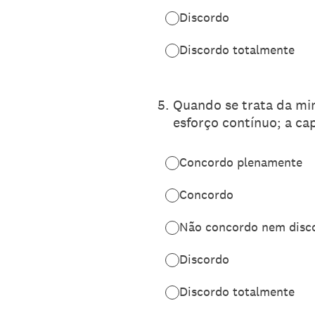
Discordo
Discordo totalmente
5
.
Quando se trata da mi
esforço contínuo; a ca
Concordo plenamente
Concordo
Não concordo nem disc
Discordo
Discordo totalmente