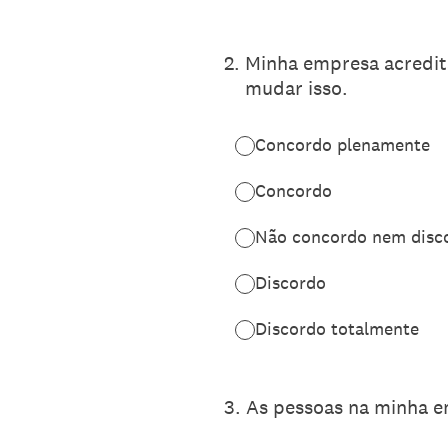
2
.
Minha empresa acredit
mudar isso.
Concordo plenamente
Concordo
Não concordo nem disc
Discordo
Discordo totalmente
3
.
As pessoas na minha e