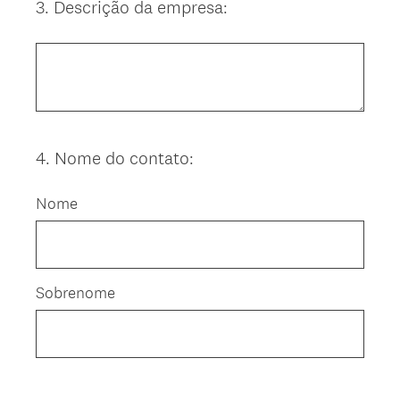
3
.
Descrição da empresa:
Question
Title
4
.
Nome do contato:
Question
Title
Nome
Sobrenome