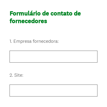
Formulário de contato de
fornecedores
1
.
Empresa fornecedora:
Question
Title
2
.
Site:
Question
Title