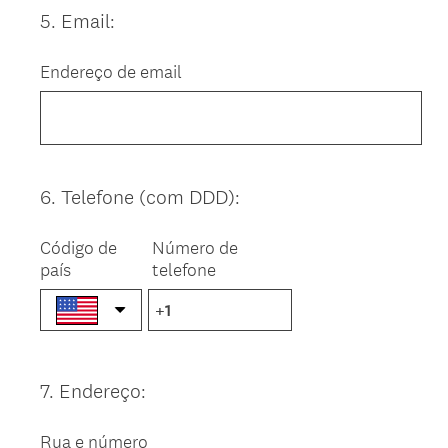
5
.
Email:
Question
Title
Endereço de email
6
.
Telefone (com DDD):
Question
Title
Código de
Número de
país
telefone
7
.
Endereço:
Question
Title
Rua e número