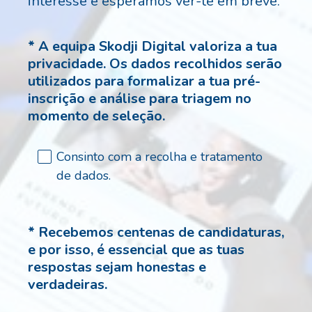
interesse e esperamos ver-te em breve.
*
A equipa Skodji Digital valoriza a tua
Question
privacidade. Os dados recolhidos serão
Title
utilizados para formalizar a tua pré-
inscrição e análise para triagem no
(
momento de seleção.
O
b
Consinto com a recolha e tratamento
r
de dados.
i
g
a
*
Recebemos centenas de candidaturas,
Question
t
e por isso, é essencial que as tuas
Title
ó
respostas sejam honestas e
r
(
verdadeiras.
i
O
o