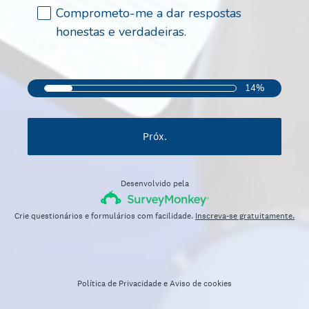
b
)
Comprometo-me a dar respostas
r
honestas e verdadeiras.
i
g
a
14%
t
ó
r
Próx.
i
o
)
Desenvolvido pela
Crie questionários e formulários com facilidade.
Inscreva-se gratuitamente.
Política de Privacidade
e
Aviso de cookies