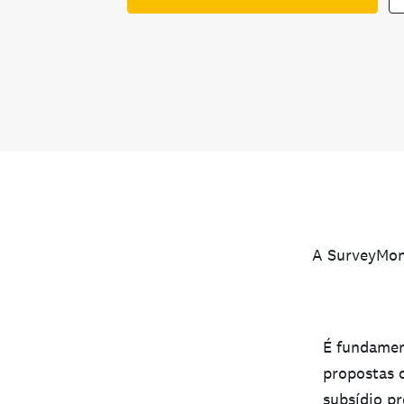
A SurveyMon
É fundament
propostas 
subsídio p