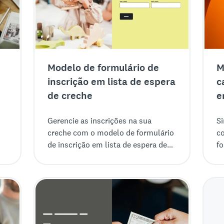
Modelo de formulário de
M
inscrição em lista de espera
c
de creche
e
Gerencie as inscrições na sua
S
creche com o modelo de formulário
c
de inscrição em lista de espera de
fo
creche. É seguro, personalizável e
qu
fácil de usar.
o