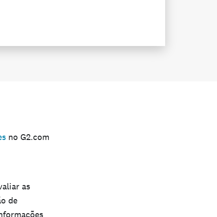
es
no G2.com
aliar as
ão de
informações