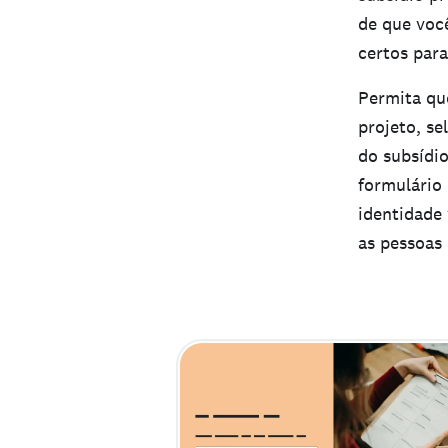
de que você
certos para
Permita que
projeto, se
do subsídi
formulário 
identidade 
as pessoas