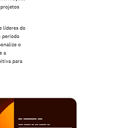
 projetos
 líderes do
o período
onalize o
e a
itiva para