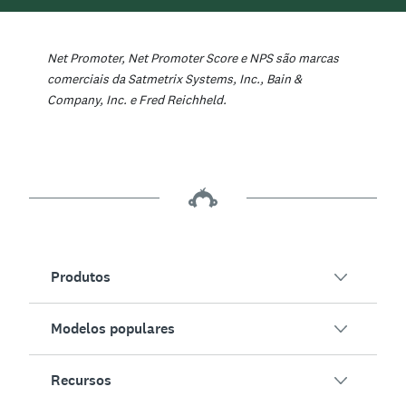
Net Promoter, Net Promoter Score e NPS são marcas
comerciais da Satmetrix Systems, Inc., Bain &
Company, Inc. e Fred Reichheld.
Produtos
Modelos populares
Soluções da SurveyMonkey
Questionários
Recursos
Satisfação de clientes